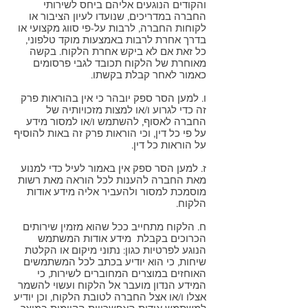
והקודים הנוגעים אליהם ביחס לשירותי
החברה במדריכים, שנועדו לעיון הציבור או
לקוחות החברה, לרבות על-פי סווג מקצועי או
בדרך אחרת לרבות באמצעות מוקד טלפוני,
כל זאת אם לא ביקש אחרת הלקוח. בקשה
מאוחרת של הלקוח תכובד לגבי פרסומים
כאמור לאחר קבלת בקשתו.
ו. למען הסר ספק יובהר כי אין בהוראות פרק
זה כדי לגרוע ו/או למצות מזכויותיה של
החברה לאסוף, להשתמש ו/או למסור מידע
על פי כל דין, וכי הוראות פרק זה באות להוסיף
על הוראות כל דין.
ז. למען הסר ספק אין באמור לעיל כדי למנוע
מאת החברה להענות לכל הוראה מאת רשות
מוסמכת למסור ולהעביר אליה מידע אודות
הלקוח.
ח. הלקוח מתחייב ככל שהוא מזמין שירותים
הכרוכים בקבלת מידע אודות המשתמש
הנוגע לפרטיות כגון: נתוני מיקום או הקלטת
שיחות, כי הוא יודיע בכתב לכל המשתמשים
האוחזים במוצרים המחוברים לשירות, כי
המידע הנדון מועבר אל הלקוח ועשוי להשמר
אצלו ו/או אצל החברה לטובת הלקוח, וכן יודיע