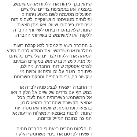
שיהא בכך לזהות את הלקוח או המשתמש,
בעצמה ו/או באמצעות צדדים שלישיים
הפועלים מטעמה לשם ביצוע ניתוחים
ופילוחים סטטיסטיים ושיווקיים, לשם פיתוח
שירותים, פירסום, שיווק, ו/או מתן הצעות
שונות שלא בהכרח ביחס לשירותי החברה
ללקוח ו/או למשתמשים בשירותי החברה.
ג. החברה רשאית למסור ללא קבלת רשות
מהלקוח או משתמשיו את המידע לרבות מידע
המזהה את הלקוח לצדדים שלישיים כלשהם
על מנת לעשות בו שימוש במקרים הבאים:
לצרכי אספקת שירותי החברה, ניהולם,
פיתוחם, הגנה על זכויותיה או זכויות מי
שקשור בה, גביית כספים והפקת חשבונות.
ד. החברה רשאית לבצע פניה לבדה או
במשותף עם צדדים שלישיים אל הלקוח ו/או
אל המשתמש בשירותיה מעת לעת, בכל
אמצעי תקשורת שהחברה תמצא לנכון,
בהצעות ופרסומות שיווקיות ו/או מסחריות
שונות לרבות באמצעות משלוח הודעות אל
המוצר, כתובת המייל וכדומה.
ה. הלקוח מסכים בזאת כי החברה תהיה
רשאית לפרסם את כינויי משתמשי הלקוח