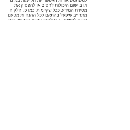
למשתמש אודות האפשרויות הקיימות במוצר
או ביישום היכולות לחסום או להפסיק את
מסירת המידע, ככל שקיימות. כמו כן, הלקוח
מתחייב שיפעל בהתאם לכל ההנחיות מטעם
רשות למשפט, טכנולוגיה ומידע בהקשר הנדון
ויבצע את החובות החוקיות הרלוונטיות לעניין
השגת המידע, העיון בו ושמירתו וכיוב' בתחום
הגנת הפרטיות.
YTcom - תקשורת בע"מ
רח' משה אביב 10, אור יהודה
טל:
03-6341175
www.ytcom.co.il