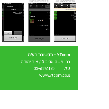
YTcom - תקשורת בע"מ
רח' משה אביב 10, אור יהודה
טל:
03-6341175
www.ytcom.co.il